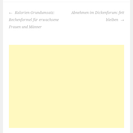
BEITRAGS-
Kalorien-Grundumsatz:
Abnehmen im Dickenforum: fett
NAVIGATION
Rechenformel für erwachsene
bleiben
Frauen und Männer