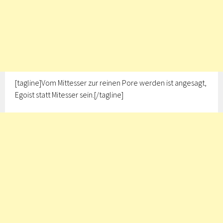
[tagline]Vom Mittesser zur reinen Pore werden ist angesagt,
Egoist statt Mitesser sein.[/tagline]