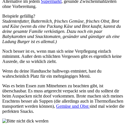
Alternative im jedem
Supermarkt
, gesunde Zwischenmahlzeiten
ohne Vorbereitung.
Beispiele gefällig?
Studentenfutter, Buttermilch, frisches Gemüse, frisches Obst, Brot
und Käse (wenn du eine Packung Käse und Brot kaufst, kannst du
deine gesamte Familie verköstigen. Dazu noch ein paar
Babykarotten und Snacktomaten, gesünder und günstiger als eine
Ladung Burger ist es allemal.)
Noch besser ist es, wenn man sich seine Verpflegung einfach
mitnimmt. Außer dem schlichten Vergessen gibt es eigentlich keine
Ausrede, die so wirklich zieht.
Wenn du deine Handtasche halbwegs entmistet, hast du
wahrscheinlich Platz für ein mehrgängiges Menü.
Was es beim Essen zum Mitnehmen zu beachten gibt, ist
überschaubar. Es muss artgerecht verpackt sein und du solltest dir
beim Auspacken nicht doof vorkommen. Brote machen sich meines
Erachtens besser als Suppen (die allerdings auch in Thermoflaschen
transportiert werden können),
Gemüse und Obst
sind mal wieder die
perfekten Snacks.