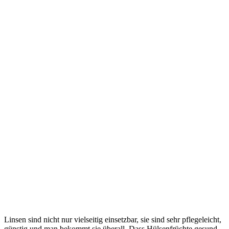
Linsen sind nicht nur vielseitig einsetzbar, sie sind sehr pflegeleicht,
günstig und man bekommt sie überall. Dass Hülsenfrüchte gesund