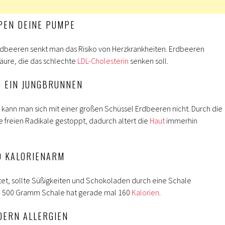
PEN DEINE PUMPE
rdbeeren senkt man das Risiko von Herzkrankheiten. Erdbeeren
säure, die das schlechte
LDL-Cholesterin
senken soll.
D EIN JUNGBRUNNEN
r kann man sich mit einer großen Schüssel Erdbeeren nicht. Durch die
e freien Radikale gestoppt, dadurch altert die
Haut
immerhin
D KALORIENARM
tet, sollte Süßigkeiten und Schokoladen durch eine Schale
e 500 Gramm Schale hat gerade mal 160
Kalorien
.
DERN ALLERGIEN