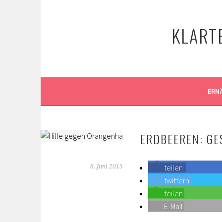
Springe
zum
KLART
Inhalt
ERN
ERDBEEREN: GE
teilen
8. Juni 2015
twittern
teilen
E-Mail