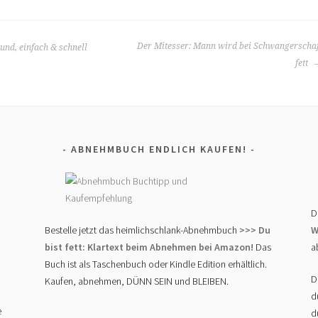
Der Mitesser: Mann wird bei Schwangerschaf
und, einfach & schnell
fett
ABNEHMBUCH ENDLICH KAUFEN!
D
Bestelle jetzt das heimlichschlank-Abnehmbuch
>>> Du
W
bist fett: Klartext beim Abnehmen bei Amazon!
Das
a
Buch ist als Taschenbuch oder Kindle Edition erhältlich.
D
Kaufen, abnehmen, DÜNN SEIN und BLEIBEN.
d
e
d