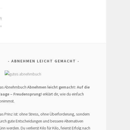
t
ABNEHMEN LEICHT GEMACHT
as Abnehmbuch
Abnehmen leicht gemacht: Auf die
aage – Freudensprung!
erklärt dir, wie du einfach
bnimmst.
as Prinz ist: ohne Stress, ohne Überforderung, sondern
urch gute Entscheidungen und bessere Alternativen
ünn werden. Du verlierst Kilo für Kilo, feierst Erfolg nach