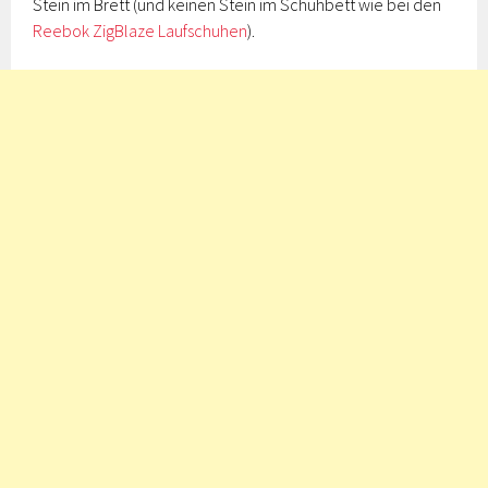
Stein im Brett (und keinen Stein im Schuhbett wie bei den
Reebok ZigBlaze Laufschuhen
).