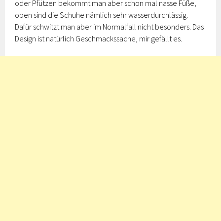
oder Pfützen bekommt man aber schon mal nasse Füße,
oben sind die Schuhe nämlich sehr wasserdurchlässig.
Dafür schwitzt man aber im Normalfall nicht besonders. Das
Design ist natürlich Geschmackssache, mir gefällt es.