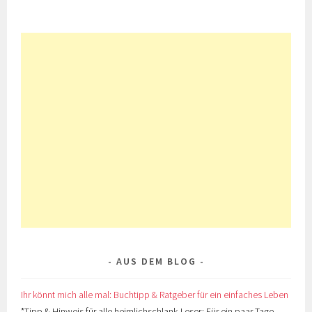
AUS DEM BLOG
Ihr könnt mich alle mal: Buchtipp & Ratgeber für ein einfaches Leben
*Tipp & Hinweis für alle heimlichschlank-Leser: Für ein paar Tage