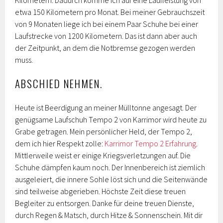
Kilometern. Dadurch komme ich auf eine Laufleistung von
etwa 150 Kilometern pro Monat. Bei meiner Gebrauchszeit
von 9 Monaten liege ich bei einem Paar Schuhe bei einer
Laufstrecke von 1200 Kilometern. Das ist dann aber auch
der Zeitpunkt, an dem die Notbremse gezogen werden
muss.
ABSCHIED NEHMEN.
Heute ist Beerdigung an meiner Mülltonne angesagt. Der
genügsame Laufschuh Tempo 2 von Karrimor wird heute zu
Grabe getragen. Mein persönlicher Held, der Tempo 2,
dem ich hier Respekt zolle:
Karrimor Tempo 2 Erfahrung
.
Mittlerweile weist er einige Kriegsverletzungen auf. Die
Schuhe dämpfen kaum noch. Der Innenbereich ist ziemlich
ausgeleiert, die innere Sohle löst sich und die Seitenwände
sind teilweise abgerieben. Höchste Zeit diese treuen
Begleiter zu entsorgen. Danke für deine treuen Dienste,
durch Regen & Matsch, durch Hitze & Sonnenschein. Mit dir