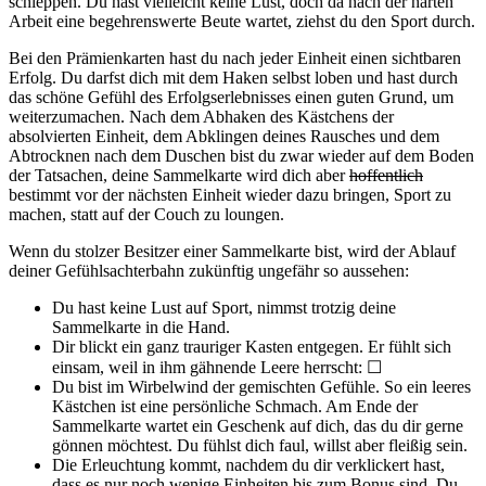
schleppen. Du hast vielleicht keine Lust, doch da nach der harten
Arbeit eine begehrenswerte Beute wartet, ziehst du den Sport durch.
Bei den Prämienkarten hast du nach jeder Einheit einen sichtbaren
Erfolg. Du darfst dich mit dem Haken selbst loben und hast durch
das schöne Gefühl des Erfolgserlebnisses einen guten Grund, um
weiterzumachen. Nach dem Abhaken des Kästchens der
absolvierten Einheit, dem Abklingen deines Rausches und dem
Abtrocknen nach dem Duschen bist du zwar wieder auf dem Boden
der Tatsachen, deine Sammelkarte wird dich aber
hoffentlich
bestimmt vor der nächsten Einheit wieder dazu bringen, Sport zu
machen, statt auf der Couch zu loungen.
Wenn du stolzer Besitzer einer Sammelkarte bist, wird der Ablauf
deiner Gefühlsachterbahn zukünftig ungefähr so aussehen:
Du hast keine Lust auf Sport, nimmst trotzig deine
Sammelkarte in die Hand.
Dir blickt ein ganz trauriger Kasten entgegen. Er fühlt sich
einsam, weil in ihm gähnende Leere herrscht: ☐
Du bist im Wirbelwind der gemischten Gefühle. So ein leeres
Kästchen ist eine persönliche Schmach. Am Ende der
Sammelkarte wartet ein Geschenk auf dich, das du dir gerne
gönnen möchtest. Du fühlst dich faul, willst aber fleißig sein.
Die Erleuchtung kommt, nachdem du dir verklickert hast,
dass es nur noch wenige Einheiten bis zum Bonus sind. Du