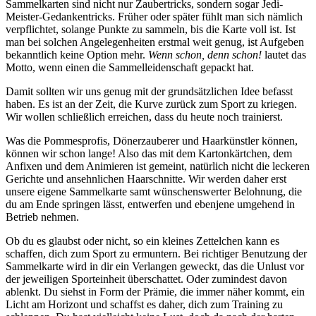
Sammelkarten sind nicht nur Zaubertricks, sondern sogar Jedi-
Meister-Gedankentricks. Früher oder später fühlt man sich nämlich
verpflichtet, solange Punkte zu sammeln, bis die Karte voll ist. Ist
man bei solchen Angelegenheiten erstmal weit genug, ist Aufgeben
bekanntlich keine Option mehr.
Wenn schon, denn schon!
lautet das
Motto, wenn einen die Sammelleidenschaft gepackt hat.
Damit sollten wir uns genug mit der grundsätzlichen Idee befasst
haben. Es ist an der Zeit, die Kurve zurück zum Sport zu kriegen.
Wir wollen schließlich erreichen, dass du heute noch trainierst.
Was die Pommesprofis, Dönerzauberer und Haarkünstler können,
können wir schon lange! Also das mit dem Kartonkärtchen, dem
Anfixen und dem Animieren ist gemeint, natürlich nicht die leckeren
Gerichte und ansehnlichen Haarschnitte. Wir werden daher erst
unsere eigene Sammelkarte samt wünschenswerter Belohnung, die
du am Ende springen lässt, entwerfen und ebenjene umgehend in
Betrieb nehmen.
Ob du es glaubst oder nicht, so ein kleines Zettelchen kann es
schaffen, dich zum Sport zu ermuntern. Bei richtiger Benutzung der
Sammelkarte wird in dir ein Verlangen geweckt, das die Unlust vor
der jeweiligen Sporteinheit überschattet. Oder zumindest davon
ablenkt. Du siehst in Form der Prämie, die immer näher kommt, ein
Licht am Horizont und schaffst es daher, dich zum Training zu