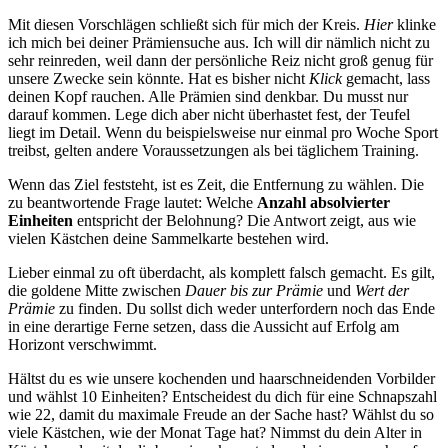
Mit diesen Vorschlägen schließt sich für mich der Kreis.
Hier
klinke
ich mich bei deiner Prämiensuche aus. Ich will dir nämlich nicht zu
sehr reinreden, weil dann der persönliche Reiz nicht groß genug für
unsere Zwecke sein könnte. Hat es bisher nicht
Klick
gemacht, lass
deinen Kopf rauchen. Alle Prämien sind denkbar. Du musst nur
darauf kommen. Lege dich aber nicht überhastet fest, der Teufel
liegt im Detail. Wenn du beispielsweise nur einmal pro Woche Sport
treibst, gelten andere Voraussetzungen als bei täglichem Training.
Wenn das Ziel feststeht, ist es Zeit, die Entfernung zu wählen. Die
zu beantwortende Frage lautet: Welche
Anzahl absolvierter
Einheiten
entspricht der Belohnung? Die Antwort zeigt, aus wie
vielen Kästchen deine Sammelkarte bestehen wird.
Lieber einmal zu oft überdacht, als komplett falsch gemacht. Es gilt,
die goldene Mitte zwischen
Dauer bis zur Prämie
und
Wert der
Prämie
zu finden. Du sollst dich weder unterfordern noch das Ende
in eine derartige Ferne setzen, dass die Aussicht auf Erfolg am
Horizont verschwimmt.
Hältst du es wie unsere kochenden und haarschneidenden Vorbilder
und wählst 10 Einheiten? Entscheidest du dich für eine Schnapszahl
wie 22, damit du maximale Freude an der Sache hast? Wählst du so
viele Kästchen, wie der Monat Tage hat? Nimmst du dein Alter in