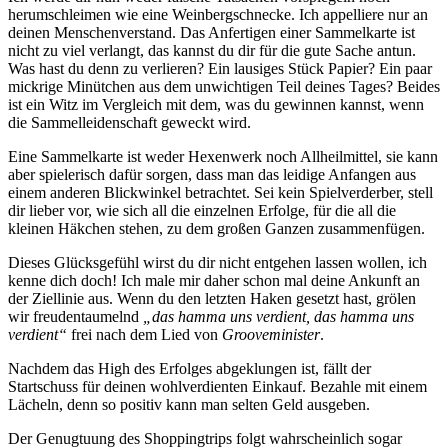
herumschleimen wie eine Weinbergschnecke. Ich appelliere nur an
deinen Menschenverstand. Das Anfertigen einer Sammelkarte ist
nicht zu viel verlangt, das kannst du dir für die gute Sache antun.
Was hast du denn zu verlieren? Ein lausiges Stück Papier? Ein paar
mickrige Minütchen aus dem unwichtigen Teil deines Tages? Beides
ist ein Witz im Vergleich mit dem, was du gewinnen kannst, wenn
die Sammelleidenschaft geweckt wird.
Eine Sammelkarte ist weder Hexenwerk noch Allheilmittel, sie kann
aber spielerisch dafür sorgen, dass man das leidige Anfangen aus
einem anderen Blickwinkel betrachtet. Sei kein Spielverderber, stell
dir lieber vor, wie sich all die einzelnen Erfolge, für die all die
kleinen Häkchen stehen, zu dem großen Ganzen zusammenfügen.
Dieses Glücksgefühl wirst du dir nicht entgehen lassen wollen, ich
kenne dich doch! Ich male mir daher schon mal deine Ankunft an
der Ziellinie aus. Wenn du den letzten Haken gesetzt hast, grölen
wir freudentaumelnd
„das hamma uns verdient, das hamma uns
verdient“
frei nach dem Lied von
Grooveminister
.
Nachdem das High des Erfolges abgeklungen ist, fällt der
Startschuss für deinen wohlverdienten Einkauf. Bezahle mit einem
Lächeln, denn so positiv kann man selten Geld ausgeben.
Der Genugtuung des Shoppingtrips folgt wahrscheinlich sogar