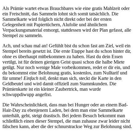
Als Prämie wartet etwas Brauchbares wie eine gratis Mahlzeit oder
ein Freischnitt, das Sammeln lohnt sich somit tatsächlich. Die
Sammelkarte wird folglich nicht direkt oder bei der ersten
Gelegenheit mit Papiertüchern, Alufolie und ähnlichem
Verpackungsmaterial entsorgt, stattdessen wird der Plan gefasst, alle
Stempel zu sammeln.
Ach, und schau mal an! Gefühlt bist du schon fast am Ziel, weil ein
Stempel bereits gesetzt ist. Die erste Etappe hast du schon hinter dir,
ohne es überhaupt mitbekommen zu haben. Hast du dein Essen
vertilgt, ist für deinen gierigen Geist quasi schon die halbe Miete
getilgt. Nur noch wenige Male vorbeikommen, redet er dir ein, und
du bekommst eine Belohnung gratis, kostenlos, zum Nulltarif und
für umme!
Einfach toll
, denkt man sich, steckt die Karte in den
Geldbeutel und wird damit offiziell zum Stammkunden. Die
Prämienkarte ist ein kleiner Zaubertrick, man wurde
schwuppdiwupp angefixt.
Die Wahrscheinlichkeit, dass man bei Hunger oder an einem Bad-
Hair-Day zu ebenjenem Laden, bei dem man eine Sammelkarte
unterhält, geht, steigt drastisch. Bei jedem Besuch bekommt man
schließlich einen dieser Stempel, die man zuhause zwar leider nicht
fälschen kann, aber die der schnurstrackse Weg zur Belohnung sind.