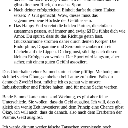
gibst dir einen Ruck, du machst Sport.
Nach deiner erfolgreichen Einheit darfst du einen Haken
setzen: ✓ Gut gemacht! Wow, dieses muss das
sagenumwobene Höchste der Gefühle sein.
Das Happy End vereint die beiden Partner, die einfach
zusammen passen, auf immer und ewig: ☑ Du fühlst dich wie
Amor. Du spürst, dass du das Richtige getan hast.
Glückshormone strömen daher durch deinen Körper. Die
Endorphine, Dopamine und Serotonine zaubern dir ein
Lächeln auf die Lippen. Du beginnst, süchtig nach diesen
kleinen Erfolgen zu werden. Der Sport wird langsam, aber
sicher, mit einem guten Gefühl assoziiert.
Das Unterhalten einer Sammelkarte ist eine pfiffige Methode, um
sich bei vielen Übungseinheiten bei Laune zu halten. Falls du
dennoch Zweifel hast, möchte ich es genau wie unsere
Imbissbetreiber und Frisöre halten, und für meine Sache werben.
Beide Sammelkartenarten sind Werbung, es gibt aber feine
Unterschiede. Sie wollen, dass du Geld ausgibst. Ich will, dass du
gleich ein wenig Zeit investierst und dem Prinzip eine Chance gibst.
Okay, ich will auch, dass du danach, also nach dem Erarbeiten der
Prämie, Geld ausgibst.
Ich werde dir nun weder falsche Tatsachen vorspiegeln noch