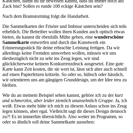
Kästchen, damit du dir beweisen kannst, dass du immer noch auf
Zack bist? Sollen es runde 100 eckige Kästchen sein?
Nach dem Brainstorming folgt die Handarbeit.
Die Sammelkarten der Frisöre und Imbisse unterscheiden sich teils
erheblich. Die Betreiber wollen ihren Kunden auch optisch etwas
bieten, du kannst dir ebenfalls Mühe geben, eine
wunderschöne
Sammelkarte
entwerfen und durch das Kunstwerk ein
Erinnerungsstück für deine erbrachte Leistung fertigen. Da wir
allerdings keine Fremden umwerben wollen, müssen wir uns
diesbezüglich nicht zu sehr ins Zeug legen, wir sind
glücklicherweise keinem Konkurrenzdruck ausgesetzt. Eine gute
Karte kann Zeit kosten, die sie wert ist, lässt sich aber auch schnell
auf einen Papierfetzen kritzeln. So oder so, hübsch oder hässlich,
wir orientieren uns am gängigen Grunddesign, um der Idee treu zu
bleiben.
Wie du an meinem Beispiel sehen kannst, gehöre ich zu der
kurz
und schmerzlos, aber leider ziemlich unansehnlich Gruppe
. Ja, ich
weiß. Etwas mehr hätte ich mich zu diesem Anlass schon ins Zeug
legen können, aber egal. Vielleicht sagt dir dieses Design dennoch
zu?! Es ist immerhin übersichtlich. Also weiter im Programm, so
oder so ähnlich soll deine Sammelkarte aussehen: