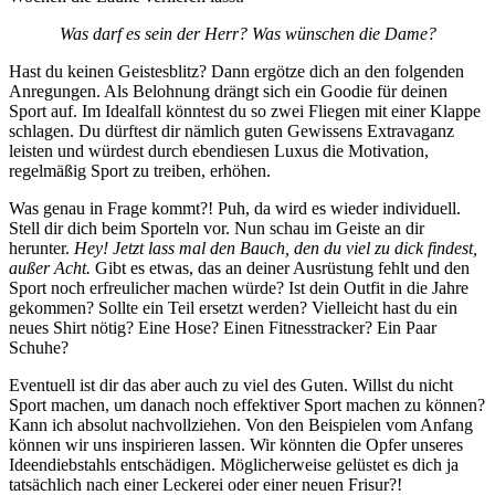
Was darf es sein der Herr? Was wünschen die Dame?
Hast du keinen Geistesblitz? Dann ergötze dich an den folgenden
Anregungen. Als Belohnung drängt sich ein Goodie für deinen
Sport auf. Im Idealfall könntest du so zwei Fliegen mit einer Klappe
schlagen. Du dürftest dir nämlich guten Gewissens Extravaganz
leisten und würdest durch ebendiesen Luxus die Motivation,
regelmäßig Sport zu treiben, erhöhen.
Was genau in Frage kommt?! Puh, da wird es wieder individuell.
Stell dir dich beim Sporteln vor. Nun schau im Geiste an dir
herunter.
Hey! Jetzt lass mal den Bauch, den du viel zu dick findest,
außer Acht.
Gibt es etwas, das an deiner Ausrüstung fehlt und den
Sport noch erfreulicher machen würde? Ist dein Outfit in die Jahre
gekommen? Sollte ein Teil ersetzt werden? Vielleicht hast du ein
neues Shirt nötig? Eine Hose? Einen Fitnesstracker? Ein Paar
Schuhe?
Eventuell ist dir das aber auch zu viel des Guten. Willst du nicht
Sport machen, um danach noch effektiver Sport machen zu können?
Kann ich absolut nachvollziehen. Von den Beispielen vom Anfang
können wir uns inspirieren lassen. Wir könnten die Opfer unseres
Ideendiebstahls entschädigen. Möglicherweise gelüstet es dich ja
tatsächlich nach einer Leckerei oder einer neuen Frisur?!