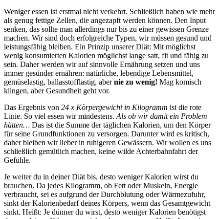
Weniger essen ist erstmal nicht verkehrt. Schließlich haben wie mehr
als genug fettige Zellen, die angezapft werden können. Den Input
senken, das sollte man allerdings nur bis zu einer gewissen Grenze
machen. Wir sind doch erfolgreiche Typen, wir müssen gesund und
leistungsfähig bleiben. Ein Prinzip unserer Diät: Mit möglichst
wenig konsumierten Kalorien möglichst lange satt, fit und fähig zu
sein. Daher werden wir auf sinnvolle Ernährung setzen und uns
immer gesünder ernähren: natürliche, lebendige Lebensmittel,
gemüselastig, ballasstofflastig, aber
nie zu wenig!
Mag komisch
klingen, aber Gesundheit geht vor.
Das Ergebnis von
24 x Körpergewicht in Kilogramm
ist die rote
Linie. So viel essen wir mindestens.
Als ob wir damit ein Problem
hätten…
Das ist die Summe der täglichen Kalorien, um den
Körper
für seine Grundfunktionen zu versorgen. Darunter wird es kritisch,
daher bleiben wir lieber in ruhigeren Gewässern. Wir wollen es uns
schließlich gemütlich machen, keine wilde Achterbahnfahrt der
Gefühle.
Je weiter du in deiner Diät bis, desto weniger Kalorien wirst du
brauchen. Da jedes Kilogramm, ob Fett oder Muskeln, Energie
verbraucht, sei es aufgrund der Durchblutung oder Wärmezufuhr,
sinkt der Kalorienbedarf deines Körpers, wenn das Gesamtgewicht
sinkt. Heißt: Je dünner du wirst, desto weniger Kalorien benötigst