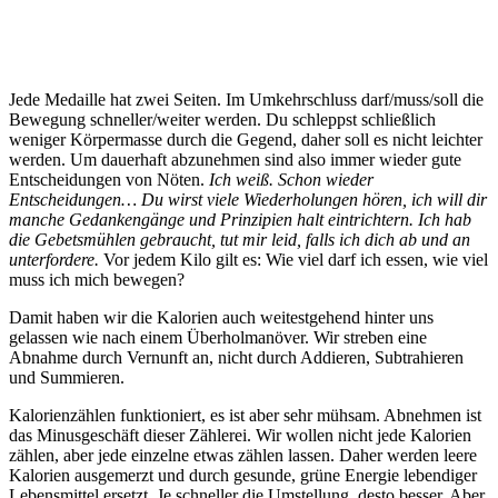
Jede Medaille hat zwei Seiten. Im Umkehrschluss darf/muss/soll die
Bewegung schneller/weiter werden. Du schleppst schließlich
weniger Körpermasse durch die Gegend, daher soll es nicht leichter
werden. Um dauerhaft abzunehmen sind also immer wieder gute
Entscheidungen von Nöten.
Ich weiß. Schon wieder
Entscheidungen… Du wirst viele Wiederholungen hören, ich will dir
manche Gedankengänge und Prinzipien halt eintrichtern. Ich hab
die Gebetsmühlen gebraucht, tut mir leid, falls ich dich ab und an
unterfordere.
Vor jedem Kilo gilt es: Wie viel darf ich essen, wie viel
muss ich mich bewegen?
Damit haben wir die Kalorien auch weitestgehend hinter uns
gelassen wie nach einem Überholmanöver. Wir streben eine
Abnahme durch Vernunft an, nicht durch Addieren, Subtrahieren
und Summieren.
Kalorienzählen funktioniert, es ist aber sehr mühsam. Abnehmen ist
das Minusgeschäft dieser Zählerei. Wir wollen nicht jede Kalorien
zählen, aber jede einzelne etwas zählen lassen. Daher werden leere
Kalorien ausgemerzt und durch gesunde, grüne Energie lebendiger
Lebensmittel ersetzt. Je schneller die Umstellung, desto besser. Aber