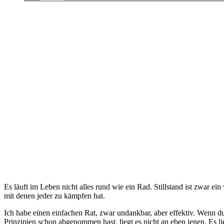
Es läuft im Leben nicht alles rund wie ein Rad. Stillstand ist zwar
mit denen jeder zu kämpfen hat.
Ich habe einen einfachen Rat, zwar undankbar, aber effektiv. Wenn du 
Prinzipien schon abgenommen hast, liegt es nicht an eben jenen. Es li