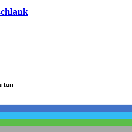
schlank
u tun