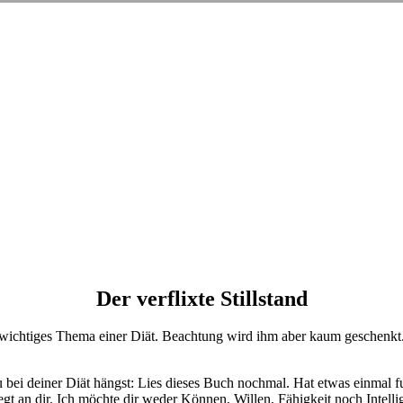
Der verflixte Stillstand
 ein wichtiges Thema einer Diät. Beachtung wird ihm aber kaum geschen
bei deiner Diät hängst: Lies dieses Buch nochmal. Hat etwas einmal fun
egt an dir. Ich möchte dir weder Können, Willen, Fähigkeit noch Intell