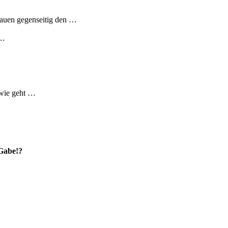
rauen gegenseitig den …
 …
 wie geht …
 Gabe!?