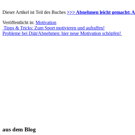
Dieser Artikel ist Teil des Buches
>>> Abnehmen leicht gemacht: A
Veröffentlicht in:
Motivation
Beitrags-
Tipps & Tricks: Zum Sport motivieren und aufraffen!
Probleme bei Diät/Abnehmen: hier neue Motivation schöpfen!
Navigation
aus dem Blog