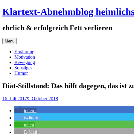
Springe
Klartext-Abnehmblog heimlich
zum
Inhalt
ehrlich & erfolgreich Fett verlieren
Menü
Ernährung
Motivation
Bewegung
Sonstiges
Humor
Diät-Stillstand: Das hilft dagegen, das ist z
16. Juli 2017
9. Oktober 2018
teilen
twittern
teilen
E-Mail