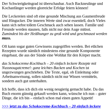
Der Schwierigkeitsgrad ist überschaubar. Auch Backneulinge und
Kochanfänger werden glorreiche Erfolge feiern können!
Die Leckereien sind oft eine gesunde Mischung aus Gaumenfreude
und Hingucker. Die inneren Werte sind zwar essentiell, doch Vieles
kann sich nebst tollem Geschmack auch sehen lassen. Familie und
Freunde werden staunen, falls nicht nur dein Auge mitisst.
Zumindest bis der Heißhunger zu groß wird und geschmaust werden
muss.
Oft kann sogar guten Gewissens zugegriffen werden. Bei etlichen
Rezepten wurde nämlich mindestens eine gesunde Komponente
eingebaut, die aus der Sünde eine Wohltat für den Körper macht.
das Schokocreme-Kochbuch – 20 einfach leckere Rezepte mit
Nussnougatcreme!: ganz leichtes Backen und Kochen
ist
ungezwungen geschrieben. Die Texte, egal, ob Einleitung oder
Arbeitsanweisung, sollen nämlich nicht nur Wissen vermitteln,
sondern auch gut unterhalten.
Ich hoffe, dass ich dich ein wenig neugierig gemacht habe. Da das
Buch enorm günstig gekauft werden kann, wünsche ich nun – guter
Dinge, die ich bin – einfach schon mal einen guten Appetit!
>>> jetzt zu
das Schokocreme-Kochbuch – 20 einfach leckere