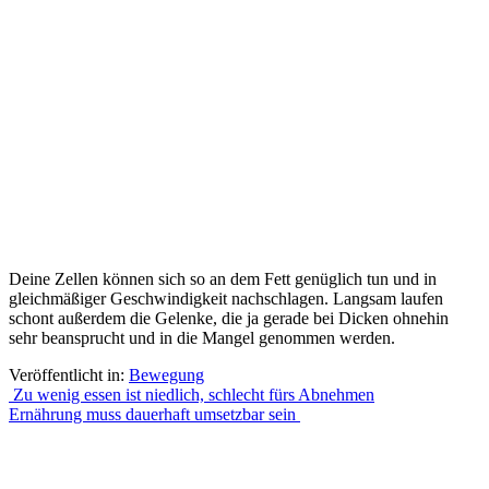
Deine Zellen können sich so an dem Fett genüglich tun und in
gleichmäßiger Geschwindigkeit nachschlagen. Langsam laufen
schont außerdem die Gelenke, die ja gerade bei Dicken ohnehin
sehr beansprucht und in die Mangel genommen werden.
Veröffentlicht in:
Bewegung
Beitrags-
Zu wenig essen ist niedlich, schlecht fürs Abnehmen
Ernährung muss dauerhaft umsetzbar sein
Navigation