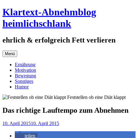
Springe
Klartext-Abnehmblog
zum
Inhalt
heimlichschlank
ehrlich & erfolgreich Fett verlieren
Menü
Ernährung
Motivation
Bewegung
Sonstiges
Humor
Das richtige Lauftempo zum Abnehmen
10. April 2015
10. April 2015
teilen