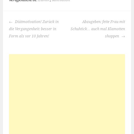
Veröffentlicht in:
Humor
,
Motivation
BEITRAGS-
Diätmotivation! Zurück in
Abzugeben: fette Frau mit
NAVIGATION
die Vergangenheit: besser in
Schuhtick… auch mal Klamotten
Form als vor 10 Jahren!
shoppen