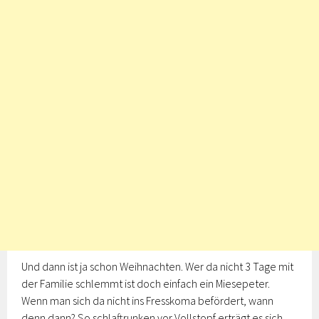
Und dann ist ja schon Weihnachten. Wer da nicht 3 Tage mit
der Familie schlemmt ist doch einfach ein Miesepeter.
Wenn man sich da nicht ins Fresskoma befördert, wann
denn dann? So schlaftrunken vor Vollstopf erträgt es sich