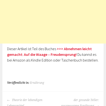
Dieser Artikel ist Teil des Buches
>>> Abnehmen leicht
gemacht: Auf die Waage – Freudensprung!
Du kannst es
bei Amazon als Kindle Edition oder Taschenbuch bestellen.
Veröffentlicht in:
Ernährung
BEITRAGS-
Theorie der lebendigen
der gesunde Teller:
NAVIGATION
Lebensmittel
ausgewogene Ernährung