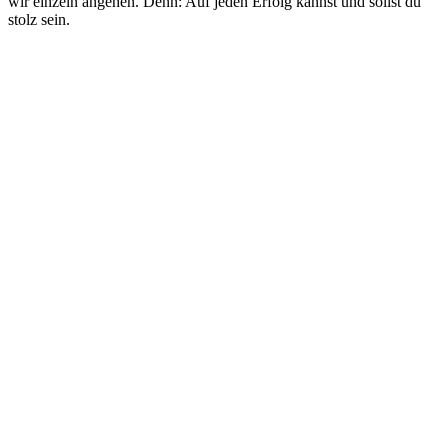
wir einzeln angehen. Denn: Auf jeden Erfolg kannst und sollst du
stolz sein.