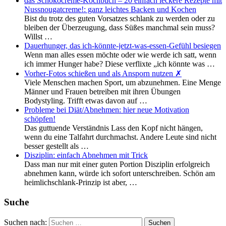
das Schokocreme-Kochbuch – 20 einfach leckere Rezepte mit
Nussnougatcreme!: ganz leichtes Backen und Kochen
Bist du trotz des guten Vorsatzes schlank zu werden oder zu
bleiben der Überzeugung, dass Süßes manchmal sein muss?
Willst …
Dauerhunger, das ich-könnte-jetzt-was-essen-Gefühl besiegen
Wenn man alles essen möchte oder wie werde ich satt, wenn
ich immer Hunger habe? Diese verflixte „ich könnte was …
Vorher-Fotos schießen und als Ansporn nutzen ✗
Viele Menschen machen Sport, um abzunehmen. Eine Menge
Männer und Frauen betreiben mit ihren Übungen
Bodystyling. Trifft etwas davon auf …
Probleme bei Diät/Abnehmen: hier neue Motivation
schöpfen!
Das guttuende Verständnis Lass den Kopf nicht hängen,
wenn du eine Talfahrt durchmachst. Andere Leute sind nicht
besser gestellt als …
Disziplin: einfach Abnehmen mit Trick
Dass man nur mit einer guten Portion Disziplin erfolgreich
abnehmen kann, würde ich sofort unterschreiben. Schön am
heimlichschlank-Prinzip ist aber, …
Suche
Suchen nach: